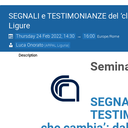
SEGNALI e TESTIMONIANZE del ‘cli
Ligure
Thursday 24 Feb 2022, 14:30
→
16:00
Europe/Rome
Luca Onorato
(ARPAL Liguria)
Description
Semina
SEGNA
TESTIM
che cambia’: dal