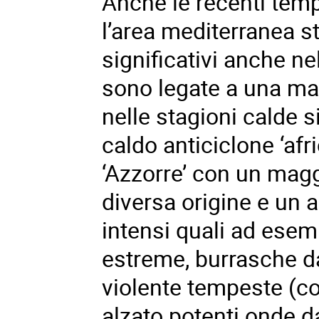
Anche
le recenti te
l’area mediterranea 
significativi anche n
sono legate a
una ma
nelle stagioni calde
caldo anticiclone ‘afr
‘Azzorre’ con un magg
diversa origine e un 
intensi quali ad esemp
estreme, burrasche da
violente tempeste (co
alzato potenti onde da