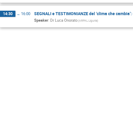
SEGNALI e TESTIMONIANZE del ‘clima che cambia’: da
14:30
→
16:00
Speaker
:
Dr
Luca Onorato
(ARPAL Liguria)