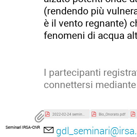
(rendendo più vulnerab
è il vento regnante) ch
fenomeni di acqua alt
I partecipanti registr
connettersi mediante
2022-02-24 seminario Onorato.pdf
Bio_Onorato.pdf
gdl_seminari@irsa.c
Seminari IRSA-CNR