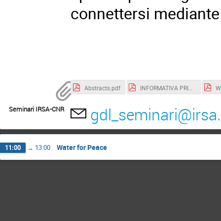
connettersi mediante
Abstracts.pdf
INFORMATIVA PRIVACY.pdf
gdl_seminari@irsa.c
Seminari IRSA-CNR
Water for Peace
11:00
→
13:00