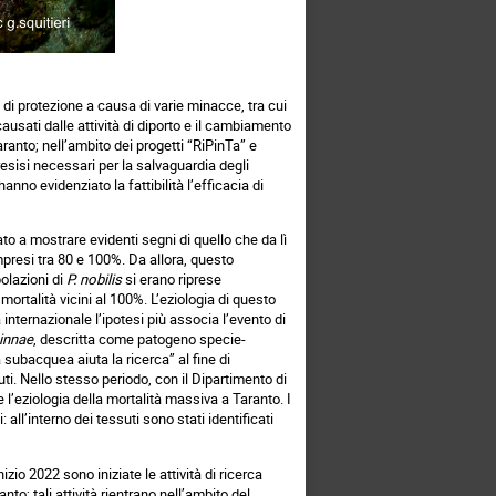
di protezione a causa di varie minacce, tra cui
causati dalle attività di diporto e il cambiamento
ranto; nell’ambito dei progetti “
RiPinTa
” e
 resisi necessari per la salvaguardia degli
anno evidenziato la fattibilità l’efficacia di
o a mostrare evidenti segni di quello che da lì
ompresi tra 80 e 100%. Da allora, questo
olazioni di
P.
nobilis
si erano riprese
mortalità vicini al 100%. L’eziologia di questo
nternazionale l’ipotesi più associa l’evento di
innae
, descritta come patogeno specie-
subacquea aiuta la ricerca” al fine di
uti. Nello stesso periodo, con il Dipartimento di
 l’eziologia della mortalità massiva a Taranto. I
all’interno dei tessuti sono stati identificati
zio 2022 sono iniziate le attività di ricerca
nto; tali attività rientrano nell’ambito del