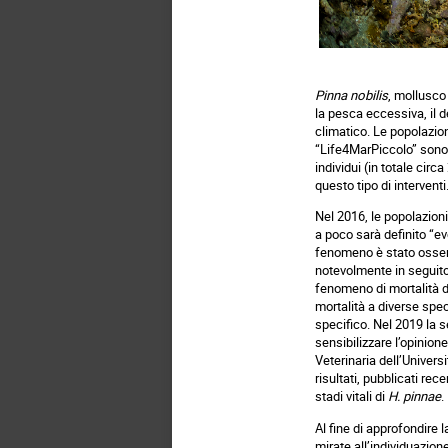
Pinna
nobilis
, mollusco
la pesca eccessiva, il d
climatico. Le popolazion
“Life4MarPiccolo” sono s
individui (in totale circ
questo tipo di interventi
Nel 2016, le popolazioni
a poco sarà definito “ev
fenomeno è stato osserv
notevolmente in seguito 
fenomeno di mortalità d
mortalità a diverse spec
specifico. Nel 2019 la s
sensibilizzare l’opinion
Veterinaria dell’Univers
risultati, pubblicati re
stadi vitali di
H.
pinnae
.
Al fine di approfondire 
mirate all’individuazion