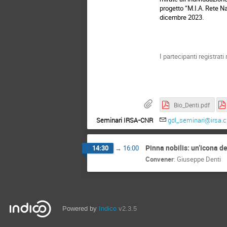
progetto “M.I.A. Rete N
dicembre 2023.
I partecipanti registra
Bio_Denti.pdf
Seminari IRSA-CNR
gdl_seminari@irsa.cn
Pinna nobilis: un’icona d
14:30
→
16:00
Convener
:
Giuseppe Denti
Powered by
Indico
v2.3.5