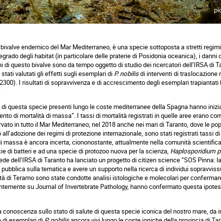
 bivalve endemico del Mar Mediterraneo, è una specie sottoposta a stretti regimi 
egrado degli habitat (in particolare delle praterie di Posidonia oceanica), i danni 
i di questo bivalve sono da tempo oggetto di studio dei ricercatori dell’IRSA di Ta
tati valutati gli effetti sugli esemplari di
P.
nobilis
di interventi di traslocazione
a 2300). I risultati di sopravvivenza e di accrescimento degli esemplari trapiantati h
.
 di questa specie presenti lungo le coste mediterranee della Spagna hanno iniziat
ento di mortalità di massa”. I tassi di mortalità registrati in quelle aree erano c
ato in tutto il Mar Mediterraneo; nel 2018 anche nei mari di Taranto, dove le pop
all’adozione dei regimi di protezione internazionale, sono stati registrati tassi di 
i massa è ancora incerta; ciononostante, attualmente nella comunità scientifica i
ie di batteri e ad una specie di protozoo nuova per la scienza,
Haplosporidium
p
ede dell’IRSA di Taranto ha lanciato un progetto di
citizen
science “SOS Pinna: la 
e pubblica sulla tematica e avere un supporto nella ricerca di individui sopravviss
ità di Teramo sono state condotte analisi istologiche e molecolari per confermare
centemente su Journal of Invertebrate
Pathology
, hanno confermato questa ipotesi: 
la conoscenza sullo stato di salute di questa specie iconica del nostro mare, da ini
e di esemplari di
P.
nobilis
ancora vivi lungo le coste joniche della provincia di Tara