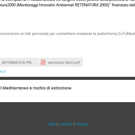
atura2000 (Monitoraggi Innovativi Ambientali RETENATURA 2000)” finanziato dall
ti riceveranno un link personale per connettersi mediante la piattaforma GoToMeet
INFORMATIVA PRIVACY.pdf
seminario Denti.pdf
r.it
el Mediterraneo a rischio di estinzione
Help
Contact
Privacy